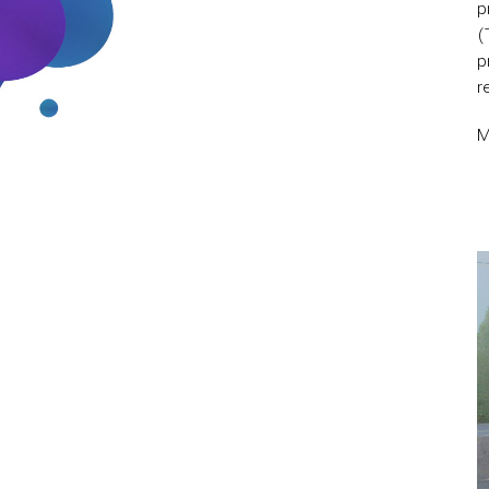
p
(
p
r
M