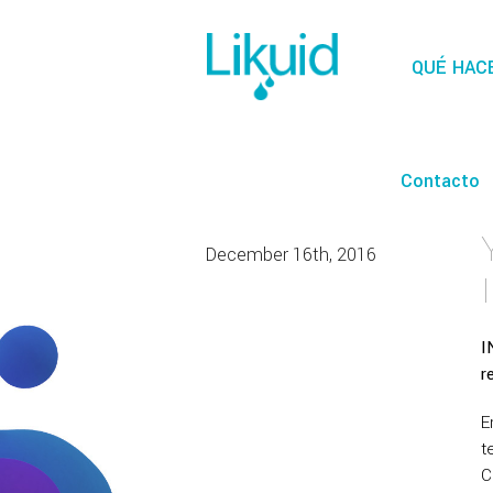
QUÉ HAC
Contacto
December 16th, 2016
I
r
E
t
C