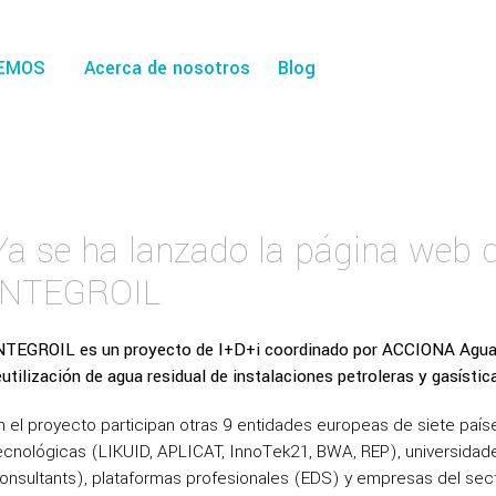
EMOS
Acerca de nosotros
Blog
Ya se ha lanzado la página web d
INTEGROIL
NTEGROIL es un proyecto de I+D+i coordinado por ACCIONA Agua y 
eutilización de agua residual de instalaciones petroleras y gasístic
n el proyecto participan otras 9 entidades europeas de siete país
ecnológicas (LIKUID, APLICAT, InnoTek21, BWA, REP), universidad
onsultants), plataformas profesionales (EDS) y empresas del sec