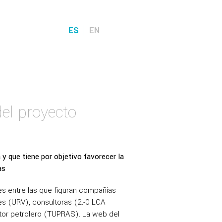
ES
EN
Back
el proyecto
que tiene por objetivo favorecer la
as
es entre las que figuran compañías
es (URV), consultoras (2.-0 LCA
tor petrolero (TUPRAS). La web del